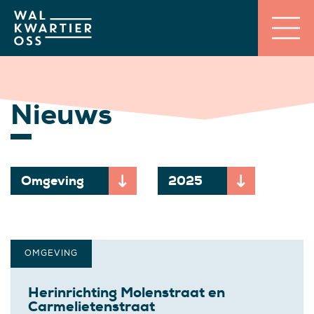
Nieuws
Omgeving
2025
Momenteel gekozen onderwerp:
Momenteel gekozen jaa
OMGEVING
Herinrichting Molenstraat en
Carmelietenstraat