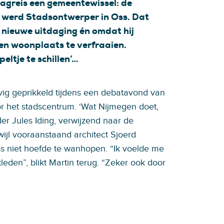
agreis een gemeentewissel: de
werd Stadsontwerper in Oss. Dat
 nieuwe uitdaging én omdat hij
gen woonplaats te verfraaien.
ltje te schillen’…
evig geprikkeld tijdens een debatavond van
r het stadscentrum. ‘Wat Nijmegen doet,
der Jules Iding, verwijzend naar de
wijl vooraanstaand architect Sjoerd
ss niet hoefde te wanhopen. “Ik voelde me
eden”, blikt Martin terug. “Zeker ook door