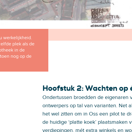
u werkelijkheid.
elfde plek als de
otheek in de
 toen nog op de
Hoofstuk 2: Wachten op 
Ondertussen broedden de eigenaren
ontwerpers op tal van varianten. Net a
het wel zitten om in Oss een pilot te 
de huidige ‘platte koek’ plaatsmaken 
verdiepingen, mét extra winkels en w