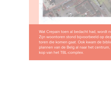
Wat Crepain toen al bedacht had, wordt n
Zijn woontoren stond bijvoorbeeld op dez
toren die komen gaat. Ook kwam de bibli
plannen van de Belg al naar het centrum,
kop van het TBL-complex.