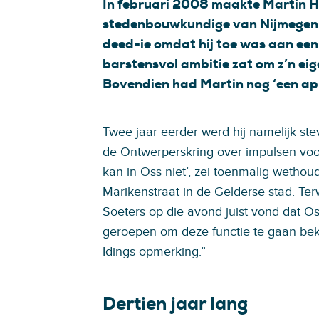
In februari 2008 maakte Martin H
stedenbouwkundige van Nijmegen 
deed-ie omdat hij toe was aan een
barstensvol ambitie zat om z’n ei
Bovendien had Martin nog ‘een appe
Twee jaar eerder werd hij namelijk st
de Ontwerperskring over impulsen voo
kan in Oss niet’, zei toenmalig wethou
Marikenstraat in de Gelderse stad. Ter
Soeters op die avond juist vond dat O
geroepen om deze functie te gaan bekl
Idings opmerking.”
Dertien jaar lang