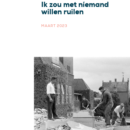
Ik zou met níemand
willen ruilen
MAART 2023