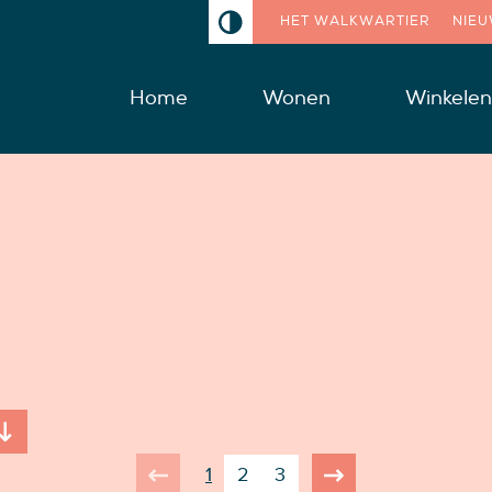
HET WALKWARTIER
NIE
Home
Wonen
Winkelen
1
2
3