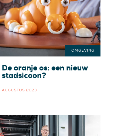
OMGEVING
De oranje os: een nieuw
stadsicoon?
AUGUSTUS 2023