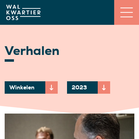
Verhalen
Winkelen
2023
Momenteel gekozen onderwerp:
Momenteel gekozen jaar