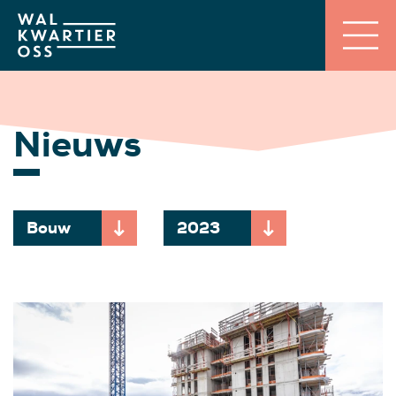
Nieuws
Bouw
2023
Momenteel gekozen onderwerp:
Momenteel gekozen jaar: