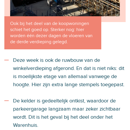
Ook bij het deel van de koopwoningen
schiet het goed op. Sterker nog: hier
worden één dezer dagen de vloeren van
de derde verdieping gelegd.
Deze week is ook de ruwbouw van de
winkelverdieping afgerond. En dat is niet niks: dit
is moeilijkste etage van allemaal vanwege de
hoogte. Hier zijn extra lange stempels toegepast.
De kelder is gedeeltelijk ontkist, waardoor de
parkeergarage langzaam maar zeker zichtbaar
wordt. Dit is het geval bij het deel onder het
Warenhuis.