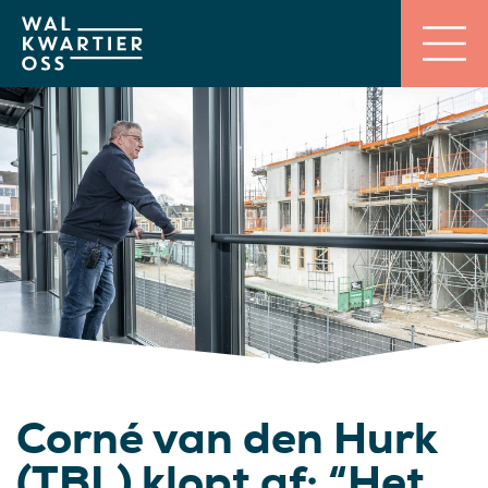
Corné van den Hurk
(TBL) klopt af: “Het