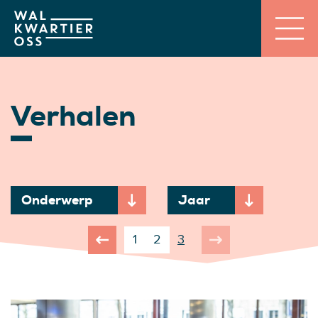
Verhalen
Onderwerp
Jaar
1
2
3