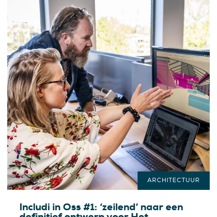
ARCHITECTUUR
Includi in Oss #1: ‘zeilend’ naar een
definitief ontwerp voor Het