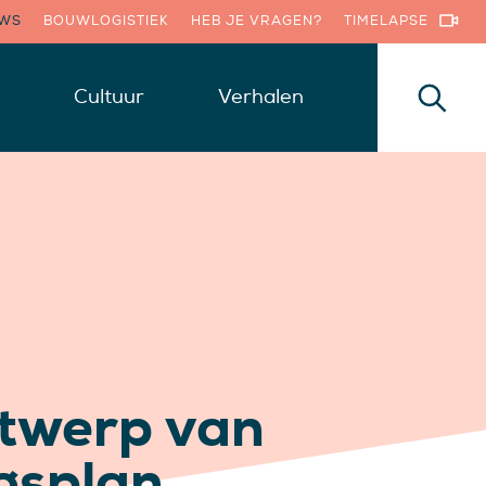
UWS
BOUWLOGISTIEK
HEB JE VRAGEN?
TIMELAPSE
Cultuur
Verhalen
ntwerp van
ngsplan