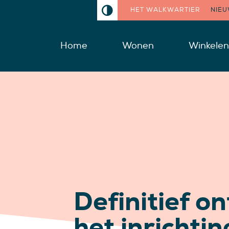
HET WALKWARTIER
NIE
Home
Wonen
Winkelen
Definitief o
het inrichti