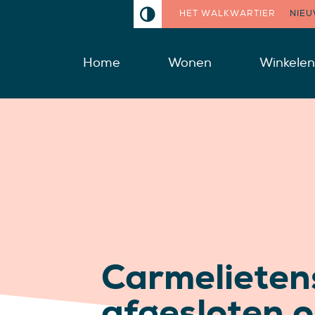
HET WALKWARTIER
NIE
Home
Wonen
Winkelen
Carmelieten
afgesloten 