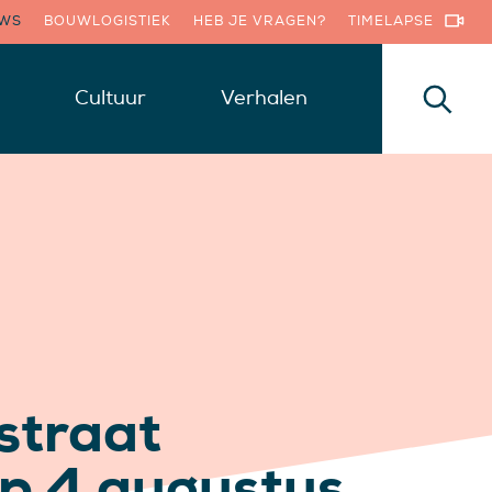
UWS
BOUWLOGISTIEK
HEB JE VRAGEN?
TIMELAPSE
Cultuur
Verhalen
straat
op 4 augustus