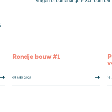
vragen of opmerkingen? Schroom dan
s
Rondje bouw #1
P
v
05 MEI 2021
16