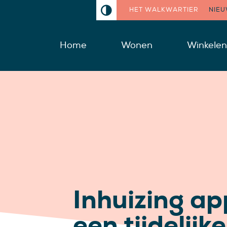
HET WALKWARTIER
NIE
Home
Wonen
Winkelen
Inhuizing a
een tijdelijke