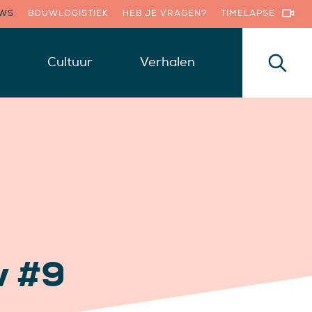
UWS
BOUWLOGISTIEK
HEB JE VRAGEN?
TIMELAPSE
Cultuur
Verhalen
w #9