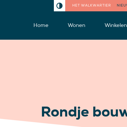
HET WALKWARTIER
NIE
Home
Wonen
Winkelen
Rondje bou