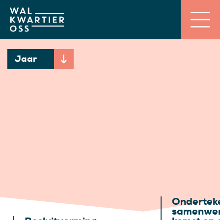
Jaar
Ondertek
samenwer