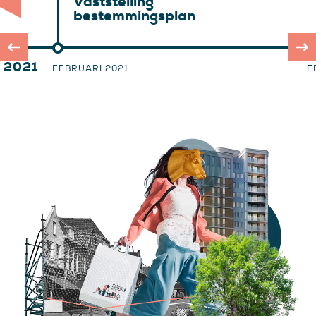
Vaststelling
bestemmingsplan
2021
FEBRUARI 2021
F